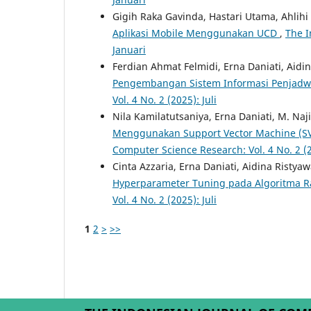
Gigih Raka Gavinda, Hastari Utama, Ahlih
Aplikasi Mobile Menggunakan UCD
,
The I
Januari
Ferdian Ahmat Felmidi, Erna Daniati, Aidi
Pengembangan Sistem Informasi Penjadw
Vol. 4 No. 2 (2025): Juli
Nila Kamilatutsaniya, Erna Daniati, M. Na
Menggunakan Support Vector Machine (SVM
Computer Science Research: Vol. 4 No. 2 (2
Cinta Azzaria, Erna Daniati, Aidina Ristya
Hyperparameter Tuning pada Algoritma 
Vol. 4 No. 2 (2025): Juli
1
2
>
>>