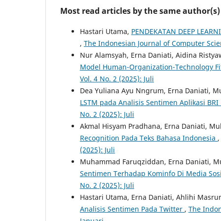
Most read articles by the same author(s)
Hastari Utama,
PENDEKATAN DEEP LEARN
,
The Indonesian Journal of Computer Scienc
Nur Alamsyah, Erna Daniati, Aidina Risty
Model Human-Organization-Technology Fi
Vol. 4 No. 2 (2025): Juli
Dea Yuliana Ayu Nngrum, Erna Daniati, 
LSTM pada Analisis Sentimen Aplikasi BRI
No. 2 (2025): Juli
Akmal Hisyam Pradhana, Erna Daniati, M
Recognition Pada Teks Bahasa Indonesia
(2025): Juli
Muhammad Faruqziddan, Erna Daniati, M
Sentimen Terhadap Kominfo Di Media Sos
No. 2 (2025): Juli
Hastari Utama, Erna Daniati, Ahlihi Masru
Analisis Sentimen Pada Twitter
,
The Indon
Januari