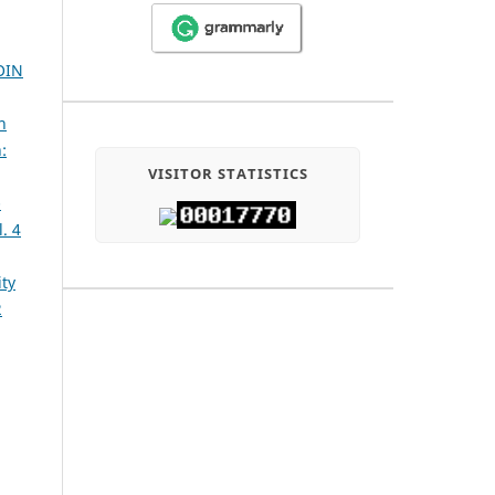
OIN
n
:
VISITOR STATISTICS
-
. 4
ty
2