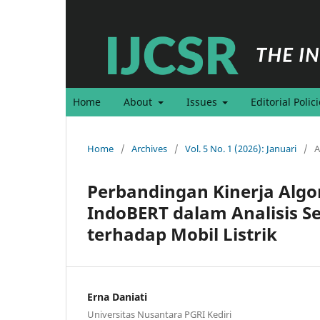
Home
About
Issues
Editorial Polic
Home
/
Archives
/
Vol. 5 No. 1 (2026): Januari
/
A
Perbandingan Kinerja Algo
IndoBERT dalam Analisis S
terhadap Mobil Listrik
Erna Daniati
Universitas Nusantara PGRI Kediri