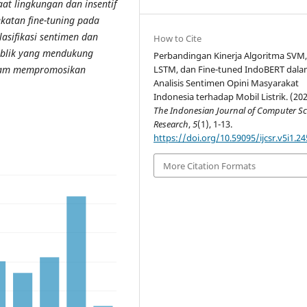
at lingkungan dan insentif
katan fine-tuning pada
asifikasi sentimen dan
How to Cite
blik yang mendukung
Perbandingan Kinerja Algoritma SVM
alam mempromosikan
LSTM, dan Fine-tuned IndoBERT dal
Analisis Sentimen Opini Masyarakat
Indonesia terhadap Mobil Listrik. (202
The Indonesian Journal of Computer Sc
Research
,
5
(1), 1-13.
https://doi.org/10.59095/ijcsr.v5i1.24
More Citation Formats