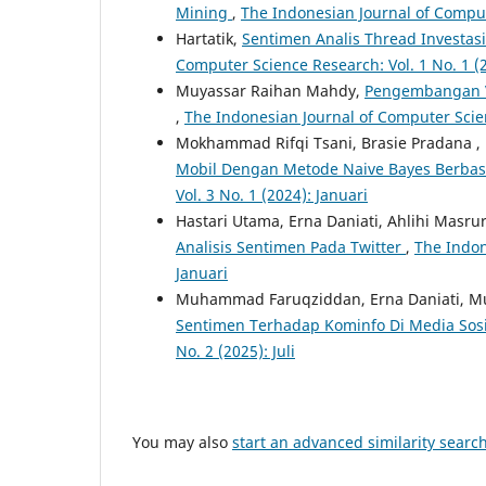
Mining
,
The Indonesian Journal of Compute
Hartatik,
Sentimen Analis Thread Investa
Computer Science Research: Vol. 1 No. 1 (2
Muyassar Raihan Mahdy,
Pengembangan V
,
The Indonesian Journal of Computer Scien
Mokhammad Rifqi Tsani, Brasie Pradana 
Mobil Dengan Metode Naive Bayes Berbas
Vol. 3 No. 1 (2024): Januari
Hastari Utama, Erna Daniati, Ahlihi Masru
Analisis Sentimen Pada Twitter
,
The Indon
Januari
Muhammad Faruqziddan, Erna Daniati, M
Sentimen Terhadap Kominfo Di Media Sos
No. 2 (2025): Juli
You may also
start an advanced similarity searc