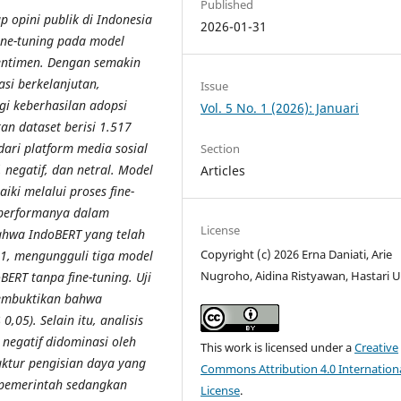
Published
p opini publik di Indonesia
2026-01-31
ine-tuning pada model
sentimen. Dengan semakin
si berkelanjutan,
Issue
i keberhasilan adopsi
Vol. 5 No. 1 (2026): Januari
kan dataset berisi 1.517
ari platform media sosial
Section
, negatif, dan netral. Model
Articles
ki melalui proses fine-
 performanya dalam
License
bahwa IndoBERT yang telah
Copyright (c) 2026 Erna Daniati, Arie
91, mengungguli tiga model
Nugroho, Aidina Ristyawan, Hastari 
BERT tanpa fine-tuning. Uji
membuktikan bahwa
0,05). Selain itu, analisis
negatif didominasi oleh
This work is licensed under a
Creative
ktur pengisian daya yang
Commons Attribution 4.0 Internation
 pemerintah sedangkan
License
.