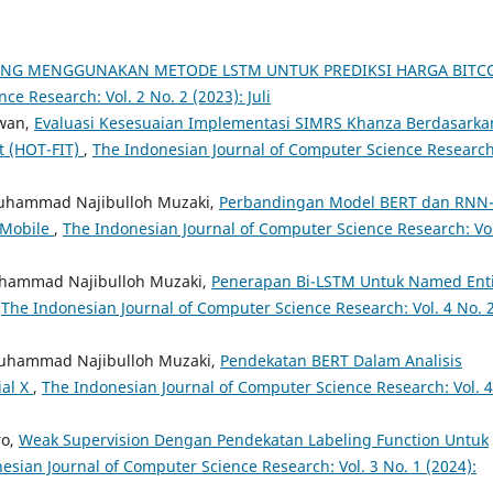
ING MENGGUNAKAN METODE LSTM UNTUK PREDIKSI HARGA BITC
e Research: Vol. 2 No. 2 (2023): Juli
awan,
Evaluasi Kesesuaian Implementasi SIMRS Khanza Berdasarka
t (HOT-FIT)
,
The Indonesian Journal of Computer Science Research
Muhammad Najibulloh Muzaki,
Perbandingan Model BERT dan RNN
 Mobile
,
The Indonesian Journal of Computer Science Research: Vol
uhammad Najibulloh Muzaki,
Penerapan Bi-LSTM Untuk Named Enti
,
The Indonesian Journal of Computer Science Research: Vol. 4 No. 
uhammad Najibulloh Muzaki,
Pendekatan BERT Dalam Analisis
ial X
,
The Indonesian Journal of Computer Science Research: Vol. 4
ro,
Weak Supervision Dengan Pendekatan Labeling Function Untuk
esian Journal of Computer Science Research: Vol. 3 No. 1 (2024):