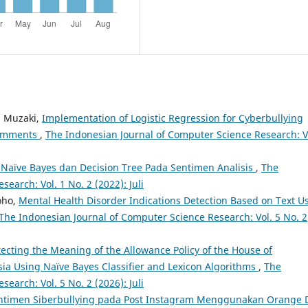
h Muzaki,
Implementation of Logistic Regression for Cyberbullying
Comments
,
The Indonesian Journal of Computer Science Research: V
Naïve Bayes dan Decision Tree Pada Sentimen Analisis
,
The
earch: Vol. 1 No. 2 (2022): Juli
oho,
Mental Health Disorder Indications Detection Based on Text U
The Indonesian Journal of Computer Science Research: Vol. 5 No. 2
ecting the Meaning of the Allowance Policy of the House of
sia Using Naïve Bayes Classifier and Lexicon Algorithms
,
The
earch: Vol. 5 No. 2 (2026): Juli
 Sentimen Siberbullying pada Post Instagram Menggunakan Orange 