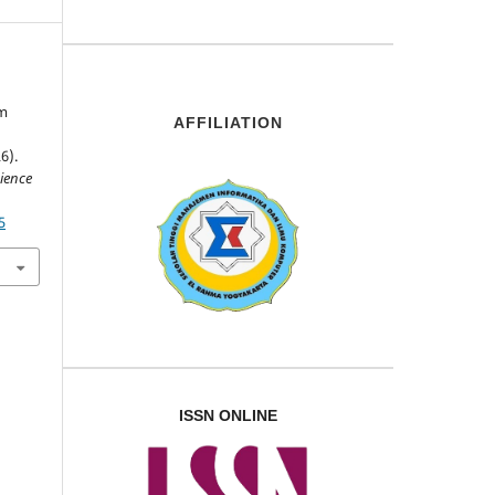
,
am
AFFILIATION
6).
ience
5
ISSN ONLINE