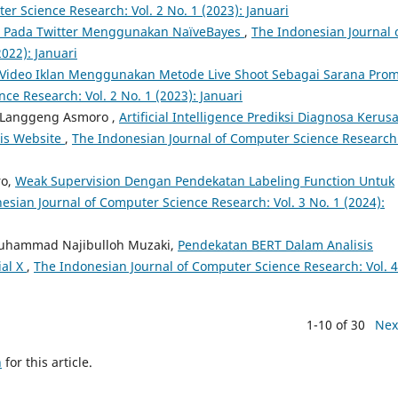
r Science Research: Vol. 2 No. 1 (2023): Januari
si Pada Twitter Menggunakan NaïveBayes
,
The Indonesian Journal 
022): Januari
ideo Iklan Menggunakan Metode Live Shoot Sebagai Sarana Prom
ce Research: Vol. 2 No. 1 (2023): Januari
, Langgeng Asmoro ,
Artificial Intelligence Prediksi Diagnosa Kerus
is Website
,
The Indonesian Journal of Computer Science Research
ro,
Weak Supervision Dengan Pendekatan Labeling Function Untuk
esian Journal of Computer Science Research: Vol. 3 No. 1 (2024):
uhammad Najibulloh Muzaki,
Pendekatan BERT Dalam Analisis
ial X
,
The Indonesian Journal of Computer Science Research: Vol. 4
1-10 of 30
Nex
h
for this article.