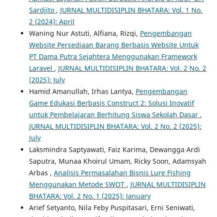
Sardjito
,
JURNAL MULTIDISIPLIN BHATARA: Vol. 1 No.
2 (2024): April
Waning Nur Astuti, Alfiana, Rizqi,
Pengembangan
Website Persediaan Barang Berbasis Website Untuk
PT Dama Putra Sejahtera Menggunakan Framework
Laravel
,
JURNAL MULTIDISIPLIN BHATARA: Vol. 2 No. 2
(2025): July
Hamid Amanullah, Irhas Lantya,
Pengembangan
Game Edukasi Berbasis Construct 2: Solusi Inovatif
untuk Pembelajaran Berhitung Siswa Sekolah Dasar
,
JURNAL MULTIDISIPLIN BHATARA: Vol. 2 No. 2 (2025):
July
Laksmindra Saptyawati, Faiz Karima, Dewangga Ardi
Saputra, Munaa Khoirul Umam, Ricky Soon, Adamsyah
Arbas ,
Analisis Permasalahan Bisnis Lure Fishing
Menggunakan Metode SWOT
,
JURNAL MULTIDISIPLIN
BHATARA: Vol. 2 No. 1 (2025): January
Arief Setyanto, Nila Feby Puspitasari, Erni Seniwati,