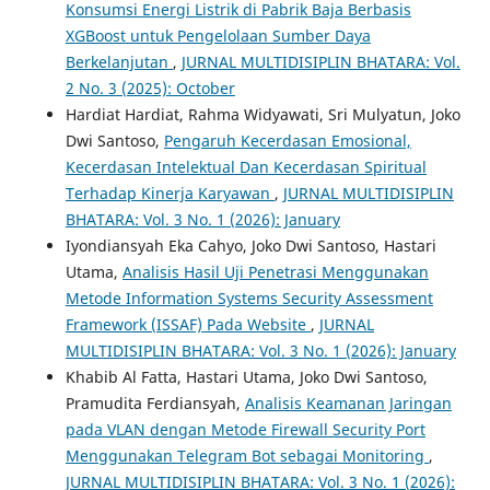
Konsumsi Energi Listrik di Pabrik Baja Berbasis
XGBoost untuk Pengelolaan Sumber Daya
Berkelanjutan
,
JURNAL MULTIDISIPLIN BHATARA: Vol.
2 No. 3 (2025): October
Hardiat Hardiat, Rahma Widyawati, Sri Mulyatun, Joko
Dwi Santoso,
Pengaruh Kecerdasan Emosional,
Kecerdasan Intelektual Dan Kecerdasan Spiritual
Terhadap Kinerja Karyawan
,
JURNAL MULTIDISIPLIN
BHATARA: Vol. 3 No. 1 (2026): January
Iyondiansyah Eka Cahyo, Joko Dwi Santoso, Hastari
Utama,
Analisis Hasil Uji Penetrasi Menggunakan
Metode Information Systems Security Assessment
Framework (ISSAF) Pada Website
,
JURNAL
MULTIDISIPLIN BHATARA: Vol. 3 No. 1 (2026): January
Khabib Al Fatta, Hastari Utama, Joko Dwi Santoso,
Pramudita Ferdiansyah,
Analisis Keamanan Jaringan
pada VLAN dengan Metode Firewall Security Port
Menggunakan Telegram Bot sebagai Monitoring
,
JURNAL MULTIDISIPLIN BHATARA: Vol. 3 No. 1 (2026):