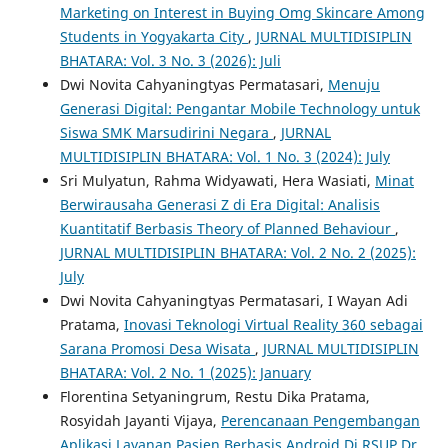
Marketing on Interest in Buying Omg Skincare Among
Students in Yogyakarta City
,
JURNAL MULTIDISIPLIN
BHATARA: Vol. 3 No. 3 (2026): Juli
Dwi Novita Cahyaningtyas Permatasari,
Menuju
Generasi Digital: Pengantar Mobile Technology untuk
Siswa SMK Marsudirini Negara
,
JURNAL
MULTIDISIPLIN BHATARA: Vol. 1 No. 3 (2024): July
Sri Mulyatun, Rahma Widyawati, Hera Wasiati,
Minat
Berwirausaha Generasi Z di Era Digital: Analisis
Kuantitatif Berbasis Theory of Planned Behaviour
,
JURNAL MULTIDISIPLIN BHATARA: Vol. 2 No. 2 (2025):
July
Dwi Novita Cahyaningtyas Permatasari, I Wayan Adi
Pratama,
Inovasi Teknologi Virtual Reality 360 sebagai
Sarana Promosi Desa Wisata
,
JURNAL MULTIDISIPLIN
BHATARA: Vol. 2 No. 1 (2025): January
Florentina Setyaningrum, Restu Dika Pratama,
Rosyidah Jayanti Vijaya,
Perencanaan Pengembangan
Aplikasi Layanan Pasien Berbasis Android Di RSUP Dr.