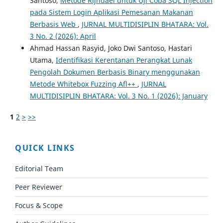
Santoso,
Metode Rijndael untuk Uji Coba SQL Injection
pada Sistem Login Aplikasi Pemesanan Makanan
Berbasis Web
,
JURNAL MULTIDISIPLIN BHATARA: Vol.
3 No. 2 (2026): April
Ahmad Hassan Rasyid, Joko Dwi Santoso, Hastari
Utama,
Identifikasi Kerentanan Perangkat Lunak
Pengolah Dokumen Berbasis Binary menggunakan
Metode Whitebox Fuzzing Afl++
,
JURNAL
MULTIDISIPLIN BHATARA: Vol. 3 No. 1 (2026): January
1
2
>
>>
QUICK LINKS
Editorial Team
Peer Reviewer
Focus & Scope